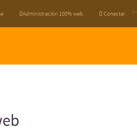
se
Administración 100% web
Conectar
web