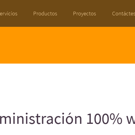
ervicios
Productos
Proyectos
Contácte
ministración 100% 