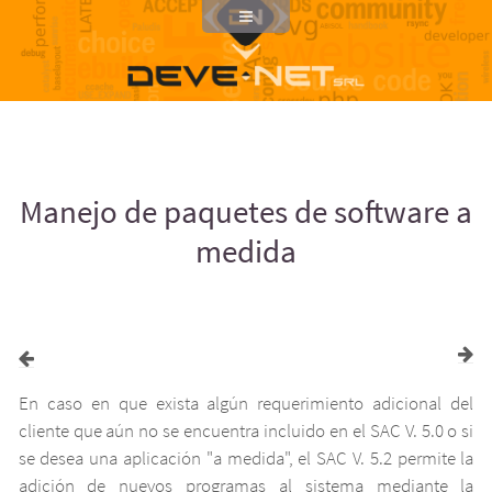
Clientes
Servicios
Productos
Proyectos
Manejo de paquetes de software a
Lexivox
medida
Difusión
Comunidad
Dominio
En caso en que exista algún requerimiento adicional del
Características
cliente que aún no se encuentra incluido en el SAC V. 5.0 o si
se desea una aplicación "a medida", el SAC V. 5.2 permite la
Equipo
adición de nuevos programas al sistema mediante la