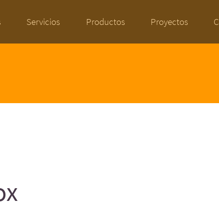
s
Servicios
Productos
Proyectos
C
ox