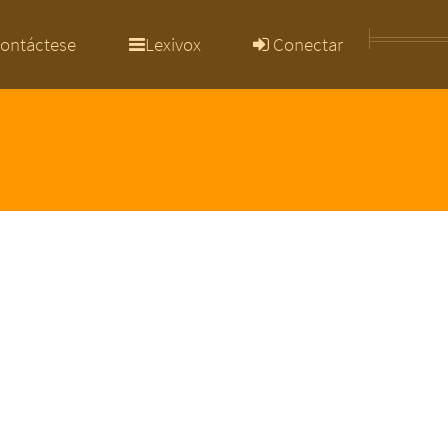
ontáctese
Lexivox
Conectar