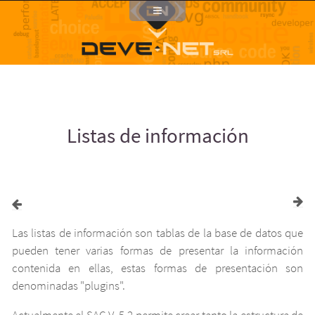
Noticias
Mostrar información
Quiénes somos
Políticas y privacidad
Listas de información
Clientes
Servicios
Productos
Proyectos
Las listas de información son tablas de la base de datos que
Lexivox
pueden tener varias formas de presentar la información
contenida en ellas, estas formas de presentación son
Difusión
denominadas "plugins".
Comunidad