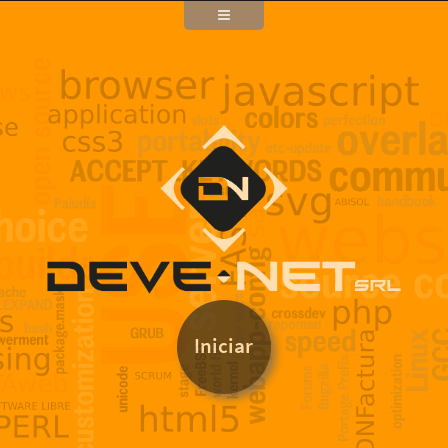
Dominio
Características
Equipo
Agradecimientos
Contáctese
Contratación
Conectar
Iniciar